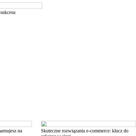
 sukcesu
marnujesz na
Skuteczne rozwiązania e-commerce: klucz do