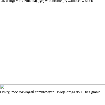
Jak usługi VPN zmieniają grę w ochronie prywatności w sieci?
Odkryj moc rozwiązań chmurowych: Twoja droga do IT bez granic!