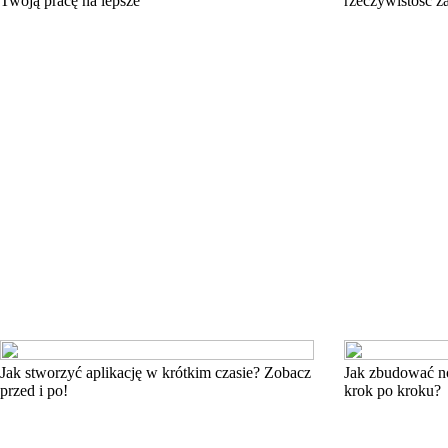
Twoją pracę na lepsze
rzeczywistość za
Jak stworzyć aplikację w krótkim czasie? Zobacz
Jak zbudować n
przed i po!
krok po kroku?