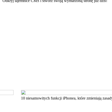
Odkryj tajemnice CMS i stwórz swoją wymarzoną stronę już dziś!
10 niesamowitych funkcji iPhonea, które zmieniają zasad