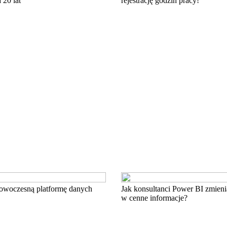
 20 lat
rejestrację godzin pracy!
owoczesną platformę danych
Jak konsultanci Power BI zmien
w cenne informacje?