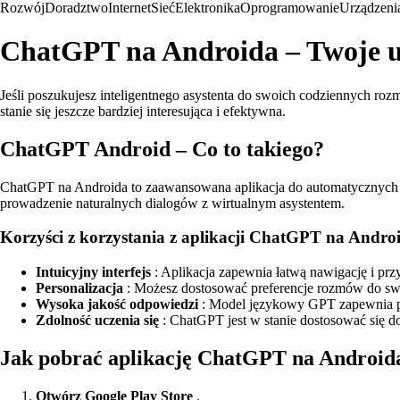
Rozwój
Doradztwo
Internet
Sieć
Elektronika
Oprogramowanie
Urządzeni
ChatGPT na Androida – Twoje u
Jeśli poszukujesz inteligentnego asystenta do swoich codziennych roz
stanie się jeszcze bardziej interesująca i efektywna.
ChatGPT Android – Co to takiego?
ChatGPT na Androida to zaawansowana aplikacja do automatycznych ro
prowadzenie naturalnych dialogów z wirtualnym asystentem.
Korzyści z korzystania z aplikacji ChatGPT na Andro
Intuicyjny interfejs
: Aplikacja zapewnia łatwą nawigację i prz
Personalizacja
: Możesz dostosować preferencje rozmów do swoi
Wysoka jakość odpowiedzi
: Model językowy GPT zapewnia pr
Zdolność uczenia się
: ChatGPT jest w stanie dostosować się do
Jak pobrać aplikację ChatGPT na Android
Otwórz Google Play Store
.