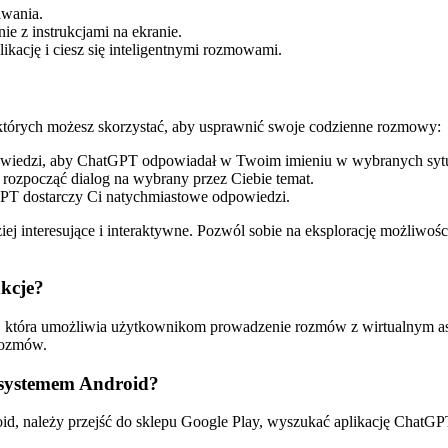
wania.
nie z instrukcjami na ekranie.
ikację i ciesz się inteligentnymi rozmowami.
 których możesz skorzystać, aby usprawnić swoje codzienne rozmowy:
owiedzi, aby ChatGPT odpowiadał w Twoim imieniu w wybranych sytu
 rozpocząć dialog na wybrany przez Ciebie temat.
GPT dostarczy Ci natychmiastowe odpowiedzi.
ej interesujące i interaktywne. Pozwól sobie na eksplorację możliwoś
nkcje?
i, która umożliwia użytkownikom prowadzenie rozmów z wirtualnym asys
 rozmów.
 systemem Android?
 należy przejść do sklepu Google Play, wyszukać aplikację ChatGPT, a