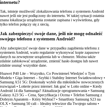
internetu?
Tak, istnieje możliwość zlokalizowania telefonu z systemem Android
nawet jeśli nie jest podłączony do internetu. W takiej sytuacji ostatnia
znana lokalizacja urządzenia zostanie zapisana i wyświetlona, gdy
tylko telefon połączy się z siecią.
Jak zabezpieczyć swoje dane, jeśli nie mogę odnaleźć
swojego telefonu z systemem Android?
Aby zabezpieczyć swoje dane w przypadku zagubienia telefonu z
systemem Android, warto regularnie wykonywać kopie zapasowe
danych na zewnętrzne urządzenia lub w chmurze. Można także
zdalnie zablokować urządzenie, zmienić hasło dostępu lub nawet
zdalnie usunąć wszystkie dane.
Huawei P40 Lite – Wszystko, Co Powinieneś Wiedzieć o Tym
Modelu
•
Giga Internet – Szybki i Stabilny Internet Światłowodowy
•
Samsung A51 5G: Doskonały wybór dla miłośników nowoczesnych
rozwiązań
•
Lotterie przez internet: Jak grać w Lotto online
•
Kiedy
Android 14 dla Samsunga? Aktualizacje oprogramowania
•
Samsung
Galaxy A23 5G – Cena, Specyfikacja i Ocena
•
Telefon Samsung z
Dobrym Aparatem – Który Wybrać?
•
Smartfony Samsung S23 na
OLX
•
Samsung 50 cali – Idealny telewizor dla Twojego salonu
•