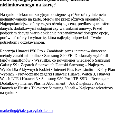
nielimitowanego na kartę?
Na rynku telekomunikacyjnym dostępne są różne oferty internetu
nielimitowanego na kartę, oferowane przez różnych operatorów.
Najpopularniejsze oferty często różnią się ceną, prędkością transferu
danych, dodatkowymi usługami czy warunkami umowy. Przed
podjęciem decyzji warto dokładnie przeanalizować dostępne opcje,
porównać oferty i wybrać tę, która najlepiej odpowiada Twoim
potrzebom i oczekiwaniom.
Recenzja Huawei P50 Pro
•
Zarabianie przez internet – skuteczne
metody zarabiania online
•
Samsung S20 FE: Doskonały wybór dla
fanów smartfonów
•
Wszystko, co powinieneś wiedzieć o Samsung
Galaxy S9
•
Zegarek Smartwatch Damski Samsung – Najlepszy
Wybór Dla Aktywnych Kobiet
•
Internet Plus Bez Limitu – Który Plan
Wybrać?
•
Nowoczesne zegarki Huawei: Huawei Watch 3, Huawei
Watch LTE i Huawei 3
•
Samsung 980 Pro 1TB SSD – Recenzja
•
Dodatkowy Internet Plus na Abonament – Jak Zwiększyć Pakiet
Danych w Plusie
•
Telewizor Samsung 50 cali – Najlepsze telewizory
na rynku
•
marketing@talespaceglobal.com