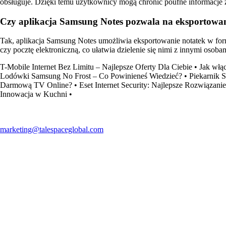
obsługuje. Dzięki temu użytkownicy mogą chronić poufne informacje 
Czy aplikacja Samsung Notes pozwala na eksportowan
Tak, aplikacja Samsung Notes umożliwia eksportowanie notatek w for
czy pocztę elektroniczną, co ułatwia dzielenie się nimi z innymi osoba
T-Mobile Internet Bez Limitu – Najlepsze Oferty Dla Ciebie
•
Jak włąc
Lodówki Samsung No Frost – Co Powinieneś Wiedzieć?
•
Piekarnik 
Darmową TV Online?
•
Eset Internet Security: Najlepsze Rozwiązan
Innowacja w Kuchni
•
marketing@talespaceglobal.com