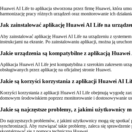
Huawei AI Life to aplikacja stworzona przez firmę Huawei, która umo
harmonizację pracy różnych urządzeń oraz monitorowanie ich działani
Jak zainstalować aplikację Huawei AI Life na urządz
Aby zainstalować aplikację Huawei AI Life na urządzeniu z systemem 
instrukcjami na ekranie. Po zainstalowaniu aplikacji, można ją uruchom
Jakie urządzenia są kompatybilne z aplikacją Huawei 
Aplikacja Huawei AI Life jest kompatybilna z szerokim zakresem urządz
obsługiwanych przez aplikację na oficjalnej stronie Huawei.
Jakie są korzyści korzystania z aplikacji Huawei AI L
Korzyści korzystania z aplikacji Huawei AI Life obejmują wygodę zar
domowym środowiskiem poprzez monitorowanie i dostosowywanie us
Jakie są najczęstsze problemy, z jakimi użytkownicy m
Do najczęstszych problemów, z jakimi użytkownicy mogą się spotkać p
synchronizacji. Aby rozwiązać takie problemy, zaleca się sprawdzenie p
skontaktować się z pomocą techniczną Huawei.