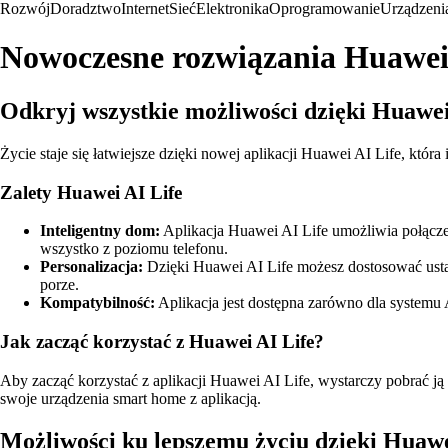
Rozwój
Doradztwo
Internet
Sieć
Elektronika
Oprogramowanie
Urządzeni
Nowoczesne rozwiązania Huawei
Odkryj wszystkie możliwości dzięki Huawei
Życie staje się łatwiejsze dzięki nowej aplikacji Huawei AI Life, któ
Zalety Huawei AI Life
Inteligentny dom:
Aplikacja Huawei AI Life umożliwia połącze
wszystko z poziomu telefonu.
Personalizacja:
Dzięki Huawei AI Life możesz dostosować usta
porze.
Kompatybilność:
Aplikacja jest dostępna zarówno dla systemu 
Jak zacząć korzystać z Huawei AI Life?
Aby zacząć korzystać z aplikacji Huawei AI Life, wystarczy pobrać ją
swoje urządzenia smart home z aplikacją.
Możliwości ku lepszemu życiu dzięki Huaw