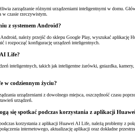
żliwia zarządzanie różnymi urządzeniami inteligentnymi w domu. Główn
a w czasie rzeczywistym.
eniu z systemem Android?
Android, należy przejść do sklepu Google Play, wyszukać aplikację Hu
ić i rozpocząć konfigurację urządzeń inteligentnych.
AI Life?
eń inteligentnych, takich jak inteligentne żarówki, gniazdka, kamery, 
ife w codziennym życiu?
ządzania urządzeniami z dowolnego miejsca, oszczędność czasu poprze
tawień urządzeń.
ogą się spotkać podczas korzystania z aplikacji Huawei
odczas korzystania z aplikacji Huawei AI Life, należą problemy z poł
ołączenia internetowego, aktualizację aplikacji oraz dokładne przestrze