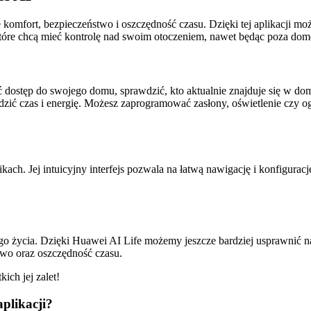
 komfort, bezpieczeństwo i oszczędność czasu. Dzięki tej aplikacji 
które chcą mieć kontrolę nad swoim otoczeniem, nawet będąc poza do
dostęp do swojego domu, sprawdzić, kto aktualnie znajduje się w do
dzić czas i energię. Możesz zaprogramować zasłony, oświetlenie czy 
ach. Jej intuicyjny interfejs pozwala na łatwą nawigację i konfigura
zego życia. Dzięki Huawei AI Life możemy jeszcze bardziej usprawnić 
two oraz oszczędność czasu.
kich jej zalet!
aplikacji?