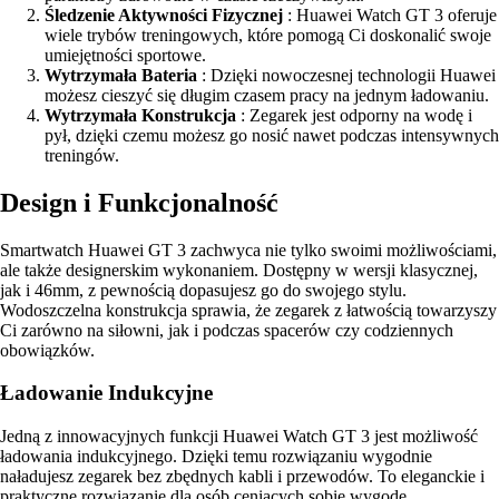
Śledzenie Aktywności Fizycznej
: Huawei Watch GT 3 oferuje
wiele trybów treningowych, które pomogą Ci doskonalić swoje
umiejętności sportowe.
Wytrzymała Bateria
: Dzięki nowoczesnej technologii Huawei
możesz cieszyć się długim czasem pracy na jednym ładowaniu.
Wytrzymała Konstrukcja
: Zegarek jest odporny na wodę i
pył, dzięki czemu możesz go nosić nawet podczas intensywnych
treningów.
Design i Funkcjonalność
Smartwatch Huawei GT 3 zachwyca nie tylko swoimi możliwościami,
ale także designerskim wykonaniem. Dostępny w wersji klasycznej,
jak i 46mm, z pewnością dopasujesz go do swojego stylu.
Wodoszczelna konstrukcja sprawia, że zegarek z łatwością towarzyszy
Ci zarówno na siłowni, jak i podczas spacerów czy codziennych
obowiązków.
Ładowanie Indukcyjne
Jedną z innowacyjnych funkcji Huawei Watch GT 3 jest możliwość
ładowania indukcyjnego. Dzięki temu rozwiązaniu wygodnie
naładujesz zegarek bez zbędnych kabli i przewodów. To eleganckie i
praktyczne rozwiązanie dla osób ceniących sobie wygodę