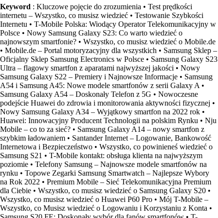
Keyword
: Kluczowe pojęcie do zrozumienia
•
Test prędkości
internetu – Wszystko, co musisz wiedzieć
•
Testowanie Szybkości
Internetu
•
T-Mobile Polska: Wiodący Operator Telekomunikacyjny w
Polsce
•
Nowy Samsung Galaxy S23: Co warto wiedzieć o
najnowszym smartfonie?
•
Wszystko, co musisz wiedzieć o Mobile.de
•
Mobile.de – Portal motoryzacyjny dla wszystkich
•
Samsung Sklep –
Oficjalny Sklep Samsung Electronics w Polsce
•
Samsung Galaxy S23
Ultra – flagowy smartfon z aparatami najwyższej jakości
•
Nowy
Samsung Galaxy S22 – Premiery i Najnowsze Informacje
•
Samsung
A54 i Samsung A45: Nowe modele smartfonów z serii Galaxy A
•
Samsung Galaxy A54 – Doskonały Telefon z 5G
•
Nowoczesne
podejście Huawei do zdrowia i monitorowania aktywności fizycznej
•
Nowy Samsung Galaxy A34 – Wyjątkowy smartfon na 2022 rok
•
Huawei: Innowacyjny Producent Technologii na polskim Rynku
•
Nju
Mobile – co to za sieć?
•
Samsung Galaxy A14 – nowy smartfon z
szybkim ładowaniem
•
Santander Internet – Logowanie, Bankowość
Internetowa i Bezpieczeństwo
•
Wszystko, co powinieneś wiedzieć o
Samsung S21
•
T-Mobile kontakt: obsługa klienta na najwyższym
poziomie
•
Telefony Samsung – Najnowsze modele smartfonów na
rynku
•
Topowe Zegarki Samsung Smartwatch – Najlepsze Wybory
na Rok 2022
•
Premium Mobile – Sieć Telekomunikacyjna Premium
dla Ciebie
•
Wszystko, co musisz wiedzieć o Samsung Galaxy S20
•
Wszystko, co musisz wiedzieć o Huawei P60 Pro
•
Mój T-Mobile –
Wszystko, co Musisz wiedzieć o Logowaniu i Korzystaniu z Konta
•
Samsung S20 FE: Doskonały wybór dla fanów smartfonów
•
T-