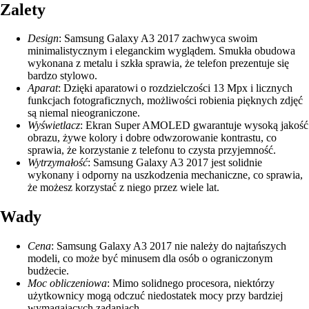
Zalety
Design
: Samsung Galaxy A3 2017 zachwyca swoim
minimalistycznym i eleganckim wyglądem. Smukła obudowa
wykonana z metalu i szkła sprawia, że telefon prezentuje się
bardzo stylowo.
Aparat
: Dzięki aparatowi o rozdzielczości 13 Mpx i licznych
funkcjach fotograficznych, możliwości robienia pięknych zdjęć
są niemal nieograniczone.
Wyświetlacz
: Ekran Super AMOLED gwarantuje wysoką jakość
obrazu, żywe kolory i dobre odwzorowanie kontrastu, co
sprawia, że korzystanie z telefonu to czysta przyjemność.
Wytrzymałość
: Samsung Galaxy A3 2017 jest solidnie
wykonany i odporny na uszkodzenia mechaniczne, co sprawia,
że możesz korzystać z niego przez wiele lat.
Wady
Cena
: Samsung Galaxy A3 2017 nie należy do najtańszych
modeli, co może być minusem dla osób o ograniczonym
budżecie.
Moc obliczeniowa
: Mimo solidnego procesora, niektórzy
użytkownicy mogą odczuć niedostatek mocy przy bardziej
wymagających zadaniach.