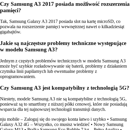
Czy Samsung A3 2017 posiada możliwość rozszerzenia
pamięci?
Tak, Samsung Galaxy A3 2017 posiada slot na kartę microSD, co
pozwala na rozszerzenie pamięci wewnętrznej nawet o kilkadziesiąt
gigabajtów.
Jakie są najczęstsze problemy techniczne występujące
w modelu Samsung A3?
Jednym z częstych problemów technicznych w modelu Samsung A3
może być szybkie rozładowywanie się baterii, problemy z działaniem
czytnika linii papilarnych lub ewentualne problemy z
oprogramowaniem.
Czy Samsung A3 jest kompatybilny z technologią 5G?
Niestety, modele Samsung A3 nie są kompatybilne z technologią 5G,
ponieważ są to smartfony z niższej półki cenowej, które nie posiadają
wsparcia dla tej najnowszej technologii transmisji danych.
nju mobile – Zaloguj się do swojego konta łatwo i szybko
•
Samsung
Galaxy A32 4G – Wszystko, co musisz wiedzieć
•
Nowy Samsung
Galaxy M13
•
Pralka Samsung Eco Bubble 7 kg – Pełna Analiza
•