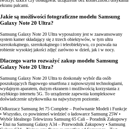
tworzyć szkice czy obsługiwać urządzenie bez konieczności dotykania
ekranu palcami.
Jakie są możliwości fotograficzne modelu Samsung
Galaxy Note 20 Ultra?
Samsung Galaxy Note 20 Ultra wyposażony jest w zaawansowany
system kamer składający się z trzech obiektywów, w tym ultra
szerokokątnego, szerokokątnego i teleobiektywu, co pozwala na
robienie wysokiej jakości zdjęć zarówno w dzień, jak i w nocy.
Dlaczego warto rozważyć zakup modelu Samsung
Galaxy Note 20 Ultra?
Samsung Galaxy Note 20 Ultra to doskonały wybór dla osób
poszukujących flagowego smartfona z najnowszymi technologiami,
wydajnym aparatem, dużym ekranem i możliwością korzystania z
szybkiego internetu 5G. To urządzenie zapewnia kompleksowe
doświadczenie użytkownika na najwyższym poziomie.
Odkurzacz Samsung Jet 75 Complete – Porównanie Modeli i Funkcje
•
Wszystko, co powinieneś wiedzieć o ładowarce Samsung 25W
•
Wybór Idealnego Telewizora Samsung 65 Cali – Poradnik Zakupowy
•
Etui na Samsung Galaxy A34 – Przewodnik Zakupowy
•
Samsung