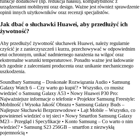
funkcje dodatkowe (np. redukcja hałasu), kompatybilność z
urządzeniami mobilnymi oraz design. Ważne jest również sprawdzenie
opinii innych użytkowników oraz recenzji specjalistów.
Jak dbać o słuchawki Huawei, aby przedłużyć ich
żywotność?
Aby przedłużyć żywotność słuchawek Huawei, należy regularnie
czyścić je z zanieczyszczeń i kurzu, przechowywać w odpowiednim
etui ochronnym, unikać nadmiernego narażenia na wilgoć oraz
ekstremalne warunki temperaturowe. Ponadto ważne jest ładowanie
ich zgodnie z zaleceniami producenta oraz unikanie mechanicznego
uszkodzenia.
Soundbary Samsung – Doskonałe Rozwiązania Audio
•
Samsung
Galaxy Watch 6 – Czy warto go kupić?
•
Wszystko, co musisz
wiedzieć o Samsung Galaxy A53
•
Nowy Huawei P30 Pro:
Najważniejsze informacje o telefonie
•
Projektor Samsung Freestyle:
Mobilność i Wysoka Jakość Obrazu
•
Samsung Galaxy Buds –
Najlepsze Słuchawki Bezprzewodowe
•
Lajt Mobile – Wszystko, co
powinieneś wiedzieć o tej sieci
•
Nowy Smartfon Samsung Galaxy
M23 – Przegląd i Specyfikacje
•
Konto Samsung – Co warto o nim
wiedzieć?
•
Samsung S23 256GB – smartfon z niezwykłą
pojemnością
•