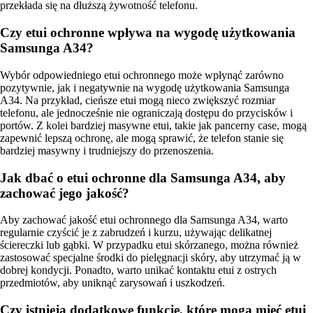
przekłada się na dłuższą żywotność telefonu.
Czy etui ochronne wpływa na wygodę użytkowania
Samsunga A34?
Wybór odpowiedniego etui ochronnego może wpłynąć zarówno
pozytywnie, jak i negatywnie na wygodę użytkowania Samsunga
A34. Na przykład, cieńsze etui mogą nieco zwiększyć rozmiar
telefonu, ale jednocześnie nie ograniczają dostępu do przycisków i
portów. Z kolei bardziej masywne etui, takie jak pancerny case, mogą
zapewnić lepszą ochronę, ale mogą sprawić, że telefon stanie się
bardziej masywny i trudniejszy do przenoszenia.
Jak dbać o etui ochronne dla Samsunga A34, aby
zachować jego jakość?
Aby zachować jakość etui ochronnego dla Samsunga A34, warto
regularnie czyścić je z zabrudzeń i kurzu, używając delikatnej
ściereczki lub gąbki. W przypadku etui skórzanego, można również
zastosować specjalne środki do pielęgnacji skóry, aby utrzymać ją w
dobrej kondycji. Ponadto, warto unikać kontaktu etui z ostrych
przedmiotów, aby uniknąć zarysowań i uszkodzeń.
Czy istnieją dodatkowe funkcje, które mogą mieć etui