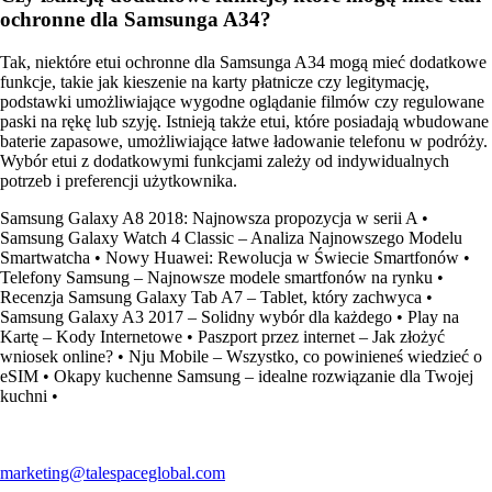
ochronne dla Samsunga A34?
Tak, niektóre etui ochronne dla Samsunga A34 mogą mieć dodatkowe
funkcje, takie jak kieszenie na karty płatnicze czy legitymację,
podstawki umożliwiające wygodne oglądanie filmów czy regulowane
paski na rękę lub szyję. Istnieją także etui, które posiadają wbudowane
baterie zapasowe, umożliwiające łatwe ładowanie telefonu w podróży.
Wybór etui z dodatkowymi funkcjami zależy od indywidualnych
potrzeb i preferencji użytkownika.
Samsung Galaxy A8 2018: Najnowsza propozycja w serii A
•
Samsung Galaxy Watch 4 Classic – Analiza Najnowszego Modelu
Smartwatcha
•
Nowy Huawei: Rewolucja w Świecie Smartfonów
•
Telefony Samsung – Najnowsze modele smartfonów na rynku
•
Recenzja Samsung Galaxy Tab A7 – Tablet, który zachwyca
•
Samsung Galaxy A3 2017 – Solidny wybór dla każdego
•
Play na
Kartę – Kody Internetowe
•
Paszport przez internet – Jak złożyć
wniosek online?
•
Nju Mobile – Wszystko, co powinieneś wiedzieć o
eSIM
•
Okapy kuchenne Samsung – idealne rozwiązanie dla Twojej
kuchni
•
marketing@talespaceglobal.com