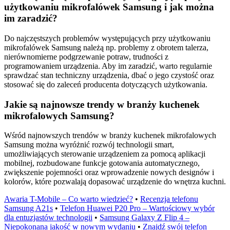
użytkowaniu mikrofalówek Samsung i jak można
im zaradzić?
Do najczęstszych problemów występujących przy użytkowaniu
mikrofalówek Samsung należą np. problemy z obrotem talerza,
nierównomierne podgrzewanie potraw, trudności z
programowaniem urządzenia. Aby im zaradzić, warto regularnie
sprawdzać stan techniczny urządzenia, dbać o jego czystość oraz
stosować się do zaleceń producenta dotyczących użytkowania.
Jakie są najnowsze trendy w branży kuchenek
mikrofalowych Samsung?
Wśród najnowszych trendów w branży kuchenek mikrofalowych
Samsung można wyróżnić rozwój technologii smart,
umożliwiających sterowanie urządzeniem za pomocą aplikacji
mobilnej, rozbudowane funkcje gotowania automatycznego,
zwiększenie pojemności oraz wprowadzenie nowych designów i
kolorów, które pozwalają dopasować urządzenie do wnętrza kuchni.
Awaria T-Mobile – Co warto wiedzieć?
•
Recenzja telefonu
Samsung A21s
•
Telefon Huawei P20 Pro – Wartościowy wybór
dla entuzjastów technologii
•
Samsung Galaxy Z Flip 4 –
Niepokonana jakość w nowym wydaniu
•
Znajdź swój telefon