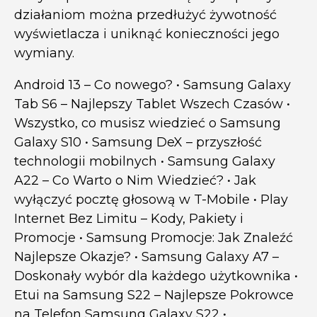
działaniom można przedłużyć żywotność
wyświetlacza i uniknąć konieczności jego
wymiany.
Android 13 – Co nowego?
•
Samsung Galaxy
Tab S6 – Najlepszy Tablet Wszech Czasów
•
Wszystko, co musisz wiedzieć o Samsung
Galaxy S10
•
Samsung DeX – przyszłość
technologii mobilnych
•
Samsung Galaxy
A22 – Co Warto o Nim Wiedzieć?
•
Jak
wyłączyć pocztę głosową w T-Mobile
•
Play
Internet Bez Limitu – Kody, Pakiety i
Promocje
•
Samsung Promocje: Jak Znaleźć
Najlepsze Okazje?
•
Samsung Galaxy A7 –
Doskonały wybór dla każdego użytkownika
•
Etui na Samsung S22 – Najlepsze Pokrowce
na Telefon Samsung Galaxy S22
•